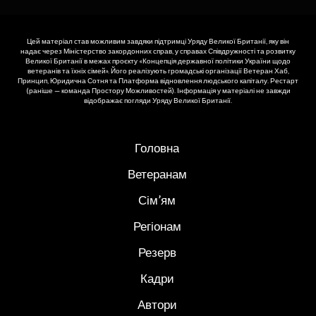
Цей матеріал став можливим завдяки підтримці Уряду Великої Британії, яку він
надає через Міністерство закордонних справ, у справах Співдружності та розвитку
Великої Британії в межах проєкту «Концепція державної політики України щодо
ветеранів та їхніх сімей». Його реалізують громадські організації Ветеран Хаб,
Принцип, Юридична Сотня та Платформа відновлення людського капіталу. Рестарт
(раніше — команда Простору Можливостей). Інформація у матеріалі не завжди
відображає погляди Уряду Великої Британії.
Головна
Ветеранам
Сім’ям
Регіонам
Резерв
Кадри
Автори