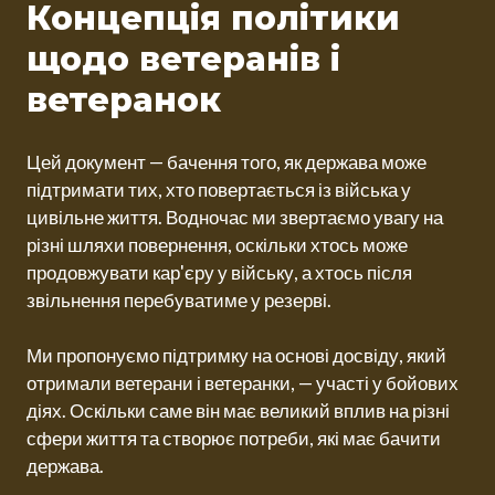
Концепція політики
щодо ветеранів і
ветеранок
Цей документ — бачення того, як держава може
підтримати тих, хто повертається із війська у
цивільне життя. Водночас ми звертаємо увагу на
різні шляхи повернення, оскільки хтось може
продовжувати кар'єру у війську, а хтось після
звільнення перебуватиме у резерві.
Ми пропонуємо підтримку на основі досвіду, який
отримали ветерани і ветеранки, — участі у бойових
діях. Оскільки саме він має великий вплив на різні
сфери життя та створює потреби, які має бачити
держава.