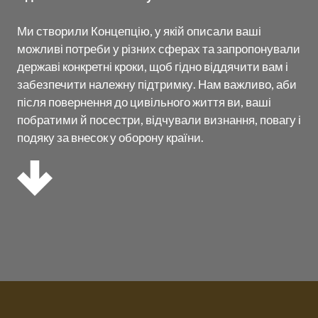
Ми створили Концепцію, у якій описали ваші
можливі потреби у різних сферах та запропонували
державі конкретні кроки, щоб гідно віддячити вам і
забезпечити належну підтримку. Нам важливо, аби
після повернення до цивільного життя ви, ваші
побратими й посестри, відчували визнання, повагу і
подяку за внесок у оборону країни.